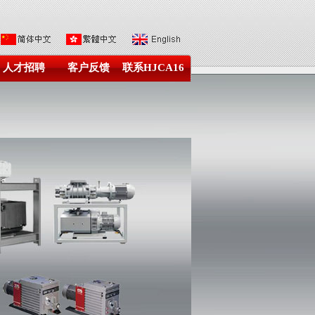
人才招聘
客户反馈
联系HJCA16
海角官网