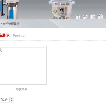
>
光学镀膜设备
品展示
Product
光学涂层
有1条
1